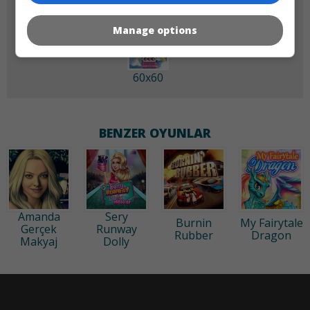
Manage options
60x60
BENZER OYUNLAR
Amanda
Sery
Burnin
My Fairytale
Gerçek
Runway
Rubber
Dragon
Makyaj
Dolly