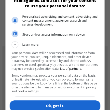
html5games.com asks for your consent
to use your personal data to:
DILLER
Personalised advertising and content, advertising and
content measurement, audience research and
services development
de
tr
en
Store and/or access information on a device
Learn more
Your personal data will be processed and information from
OYUN RESIMLERI
your device (cookies, unique identifiers, and other device
data) may be stored by, accessed by and shared with 227
partners, or used specifically by this site. We and our partners
may use precise geolocation data.
List of partners.
Some vendors may process your personal data on the basis
of legitimate interest, which you can object to by managing
your options below. Look for a link at the bottom of this page
or in the site menu to manage or withdraw consent in privacy
and cookie settings.
180x180
120x120
Ok, got it.