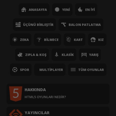
ANASAYFA
YENI
EN İYI
ÜÇÜNÜ BIRLEŞTIR
BALON PATLATMA
ZEKA
BILMECE
KART
KIZ
ZIPLA & KOŞ
KLASIK
YARIŞ
SPOR
MULTIPLAYER
TÜM OYUNLAR
HAKKINDA
HTML5 OYUNLARI NEDIR?
YAYINCILAR