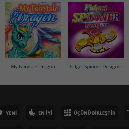
My Fairytale Dragon
Fidget Spinner Designer
YENI
EN İYI
ÜÇÜNÜ BIRLEŞTIR