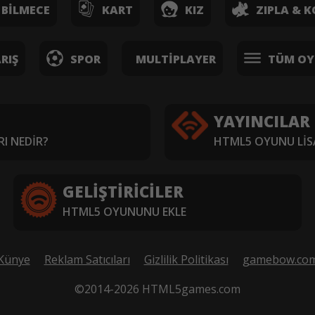
BILMECE
KART
KIZ
ZIPLA & K
RIŞ
SPOR
MULTIPLAYER
TÜM OY
YAYINCILAR
I NEDIR?
HTML5 OYUNU LIS
GELIŞTIRICILER
HTML5 OYUNUNU EKLE
Künye
Reklam Satıcıları
Gizlilik Politikası
gamebow.co
©2014-2026 HTML5games.com