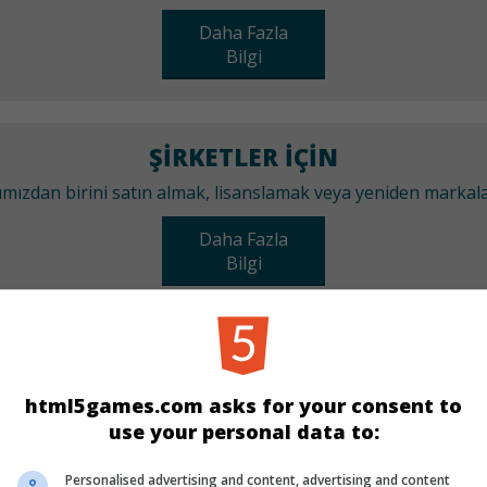
Daha Fazla
Bilgi
ŞIRKETLER IÇIN
arımızdan birini satın almak, lisanslamak veya yeniden marka
Daha Fazla
Bilgi
KATEGORILER
html5games.com asks for your consent to
Make-up
Kız
use your personal data to:
Personalised advertising and content, advertising and content