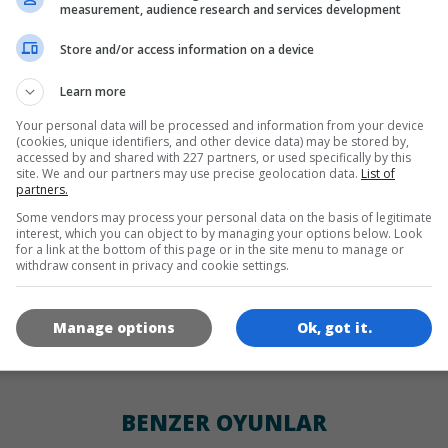
DILLER
measurement, audience research and services development
Store and/or access information on a device
de
tr
en
Learn more
Your personal data will be processed and information from your device
(cookies, unique identifiers, and other device data) may be stored by,
OYUN RESIMLERI
accessed by and shared with 227 partners, or used specifically by this
site. We and our partners may use precise geolocation data.
List of
partners.
Some vendors may process your personal data on the basis of legitimate
interest, which you can object to by managing your options below. Look
for a link at the bottom of this page or in the site menu to manage or
withdraw consent in privacy and cookie settings.
Manage options
Ok, got it.
180x180
120x120
60x60
BENZER OYUNLAR