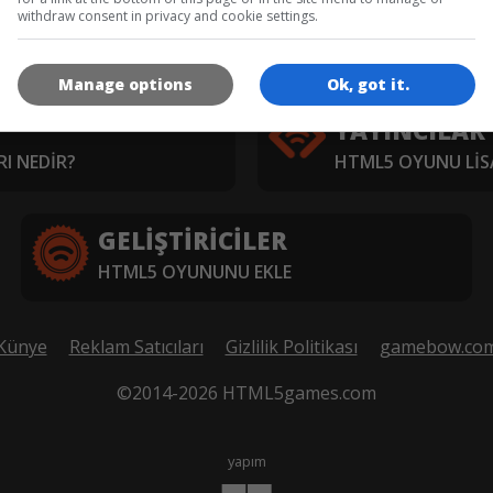
withdraw consent in privacy and cookie settings.
RIŞ
SPOR
MULTIPLAYER
TÜM OY
Manage options
Ok, got it.
YAYINCILAR
I NEDIR?
HTML5 OYUNU LIS
GELIŞTIRICILER
HTML5 OYUNUNU EKLE
Künye
Reklam Satıcıları
Gizlilik Politikası
gamebow.co
©2014-2026 HTML5games.com
yapım