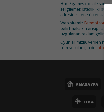
Html5games.com ile sadece 
sergilemek istedik, ki bu o
adresini sitene ücretsiz ekle
Web sitemiz
Famobi.com
il
belirtmeksizin erişip, istedi
uygulanan reklam gelirleri d
Oyunlarımızla, verilen hizm
tüm sorular için de
info@fa
ANASAYFA
ZEKA