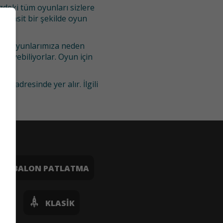
deki tüm oyunları sizlere
. Basit bir şekilde oyun
ılar oyunlarımıza neden
 ekleyebiliyorlar. Oyun için
com
adresinde yer alır. İlgili
BALON PATLATMA
OŞ
KLASIK