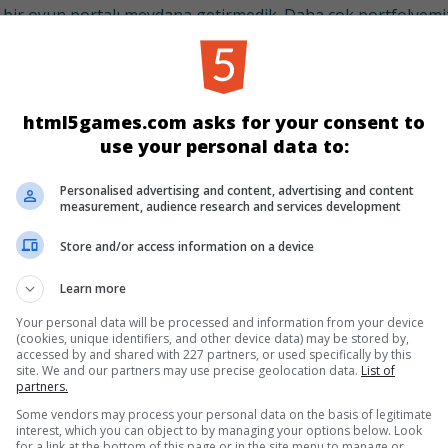
bir oyun portalı meydana getirmedik. Daha çok portfolyemiz
yunlar ortaklık kurduğumuz sitelerde de aynen bulunmaktadır
yebilirsin.
e dünyanın ilk HTML5 affiliate programını sunuyoruz. Yayınc
klerini alabilirler. Basit bir oyun adresi ile sitelerine de bunu
html5games.com asks for your consent to
e taraflar arasında paylaşılır.
use your personal data to:
etlerle ve Famobi hakkında tüm sorularınızın cevabı
Famobi.
mobi.com
. mail adresimize mesajınızı iletebilirsiniz.
Personalised advertising and content, advertising and content
measurement, audience research and services development
Store and/or access information on a device
Learn more
Your personal data will be processed and information from your device
YENI
EN İYI
ÜÇÜNÜ BIRLEŞTIR
(cookies, unique identifiers, and other device data) may be stored by,
accessed by and shared with 227 partners, or used specifically by this
site. We and our partners may use precise geolocation data.
List of
partners.
BILMECE
KART
KIZ
ZIPLA & K
Some vendors may process your personal data on the basis of legitimate
interest, which you can object to by managing your options below. Look
for a link at the bottom of this page or in the site menu to manage or