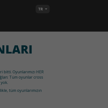
TR
NLARI
i bitti. Oyunlarımızı HER
ğlan: Tüm oyunlar cross
 yok.
likle, tüm oyunlarımızın