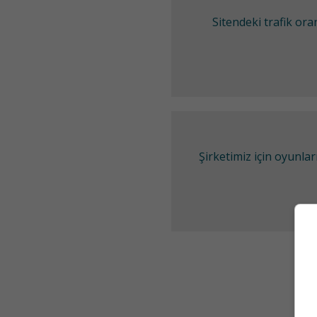
Sitendeki trafik or
Şirketimiz için oyunl