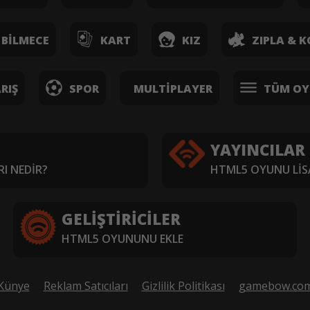
BILMECE
KART
KIZ
ZIPLA & K
RIŞ
SPOR
MULTIPLAYER
TÜM OY
YAYINCILAR
I NEDIR?
HTML5 OYUNU LIS
GELIŞTIRICILER
HTML5 OYUNUNU EKLE
Künye
Reklam Satıcıları
Gizlilik Politikası
gamebow.co