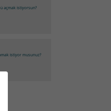
mü açmak istiyorsun?
lamak istiyor musunuz?