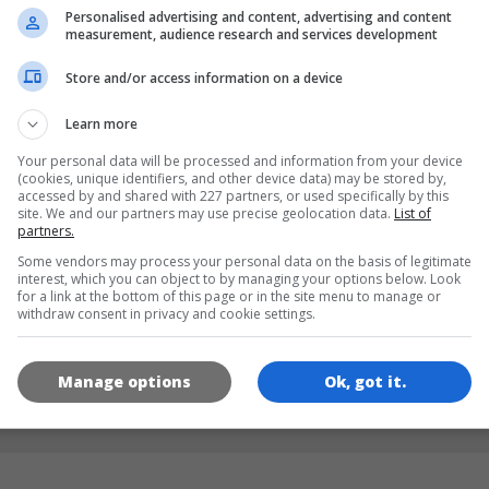
Personalised advertising and content, advertising and content
measurement, audience research and services development
DILLER
Store and/or access information on a device
Learn more
de
tr
Your personal data will be processed and information from your device
(cookies, unique identifiers, and other device data) may be stored by,
accessed by and shared with 227 partners, or used specifically by this
site. We and our partners may use precise geolocation data.
List of
OYUN RESIMLERI
partners.
Some vendors may process your personal data on the basis of legitimate
interest, which you can object to by managing your options below. Look
for a link at the bottom of this page or in the site menu to manage or
withdraw consent in privacy and cookie settings.
Manage options
Ok, got it.
180x180
120x120
60x60