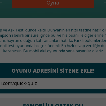
Oyna
p ve Aşk Testi dünde kaldı! Dünyanın en hızlı testine hazır o
mpson'ı belirli bir süre içinde bul ve hız puanı ile diğerleri
nı, hayran olduğun kahramanları hatırla. Farklı bölümlerden
il test oyununda hız çok önemli. En hızlı cevap verdiğin du
kazanırsın. Bu mobil akıl oyununda sana başarılar dileriz
OYUNU ADRESINI SITENE EKLE!
FAMOBI ILE ORTAK OL!