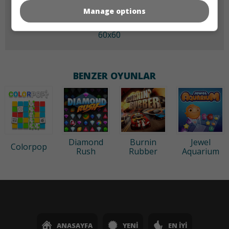
Manage options
60x60
BENZER OYUNLAR
Diamond
Burnin
Jewel
Colorpop
Rush
Rubber
Aquarium
ANASAYFA
YENI
EN İYI