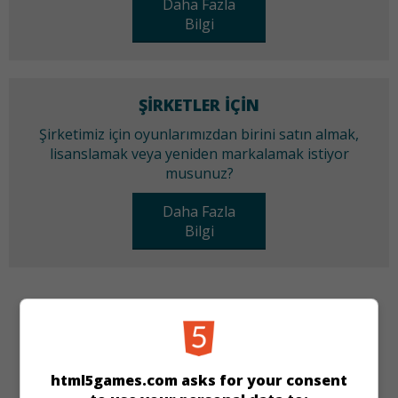
Daha Fazla
Bilgi
ŞIRKETLER IÇIN
Şirketimiz için oyunlarımızdan birini satın almak,
lisanslamak veya yeniden markalamak istiyor
musunuz?
Daha Fazla
Bilgi
KATEGORILER
Üçünü Birleştir
Yeni
html5games.com asks for your consent