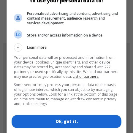
to use your personal data to:
DILLER
Personalised advertising and content, advertising and
content measurement, audience research and
services development
de
tr
en
Store and/or access information on a device
Learn more
OYUN RESIMLERI
Your personal data will be processed and information from
your device (cookies, unique identifiers, and other device
data) may be stored by, accessed by and shared with 227
partners, or used specifically by this site. We and our partners
may use precise geolocation data.
List of partners.
Some vendors may process your personal data on the basis
of legitimate interest, which you can object to by managing
your options below. Look for a link at the bottom of this page
or in the site menu to manage or withdraw consent in privacy
and cookie settings.
180x180
120x120
Ok, got it.