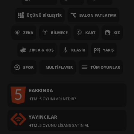
ÜÇÜNÜ BIRLEŞTIR
BALON PATLATMA
ZEKA
BILMECE
KART
KIZ
ZIPLA & KOŞ
KLASIK
YARIŞ
SPOR
MULTIPLAYER
TÜM OYUNLAR
HAKKINDA
HTML5 OYUNLARI NEDIR?
YAYINCILAR
HTML5 OYUNU LISANS SATIN AL