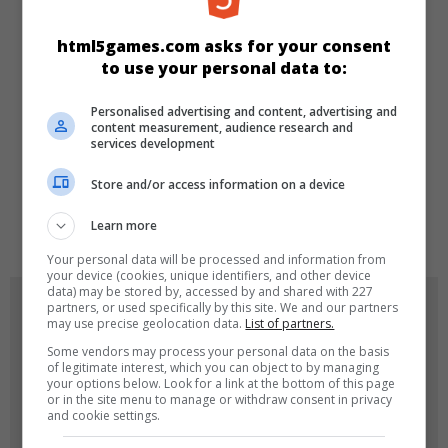
KATEGORILER
html5games.com asks for your consent
to use your personal data to:
Üçünü Birleştir
Personalised advertising and content, advertising and
content measurement, audience research and
services development
DILLER
Store and/or access information on a device
de
tr
en
Learn more
Your personal data will be processed and information from
your device (cookies, unique identifiers, and other device
data) may be stored by, accessed by and shared with 227
OYUN RESIMLERI
partners, or used specifically by this site. We and our partners
may use precise geolocation data.
List of partners.
Some vendors may process your personal data on the basis
of legitimate interest, which you can object to by managing
your options below. Look for a link at the bottom of this page
or in the site menu to manage or withdraw consent in privacy
and cookie settings.