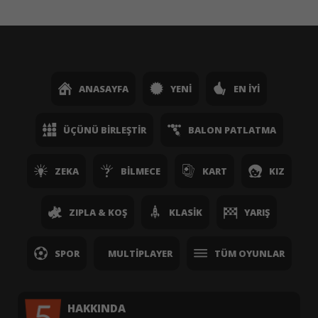
ANASAYFA
YENI
EN İYI
ÜÇÜNÜ BIRLEŞTIR
BALON PATLATMA
ZEKA
BILMECE
KART
KIZ
ZIPLA & KOŞ
KLASIK
YARIŞ
SPOR
MULTIPLAYER
TÜM OYUNLAR
HAKKINDA