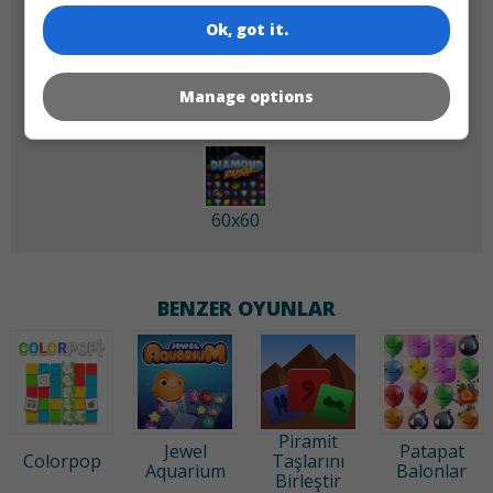
Ok, got it.
180x180
120x120
Manage options
60x60
BENZER OYUNLAR
Piramit
Jewel
Patapat
Colorpop
Taşlarını
Aquarium
Balonlar
Birleştir