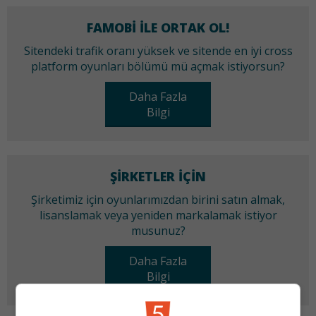
FAMOBI ILE ORTAK OL!
Sitendeki trafik oranı yüksek ve sitende en iyi cross
platform oyunları bölümü mü açmak istiyorsun?
Daha Fazla
Bilgi
ŞIRKETLER IÇIN
Şirketimiz için oyunlarımızdan birini satın almak,
lisanslamak veya yeniden markalamak istiyor
musunuz?
Daha Fazla
Bilgi