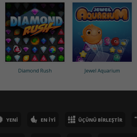
Diamond Rush
Jewel Aquarium
YENI
EN İYI
ÜÇÜNÜ BIRLEŞTIR