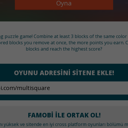
Oyna
ing puzzle game! Combine at least 3 blocks of the same colo
ed blocks you remove at once, the more points you earn. C
blocks and reach the highest score?
OYUNU ADRESINI SITENE EKLE!
FAMOBI ILE ORTAK OL!
anı yüksek ve sitende en iyi cross platform oyunları bölümü 