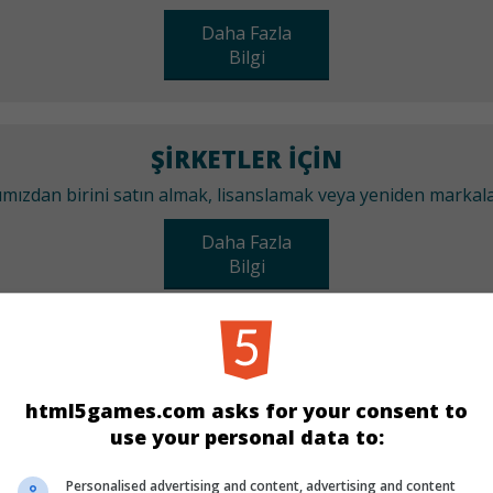
Daha Fazla
Bilgi
ŞIRKETLER IÇIN
arımızdan birini satın almak, lisanslamak veya yeniden marka
Daha Fazla
Bilgi
KATEGORILER
html5games.com asks for your consent to
Üçünü Birleştir
use your personal data to:
Personalised advertising and content, advertising and content