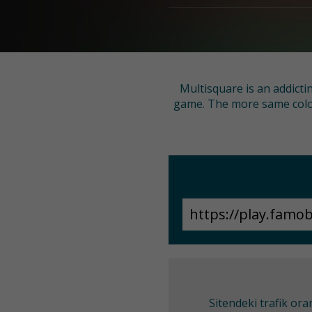
Multisquare is an addict
game. The more same color
Sitendeki trafik or