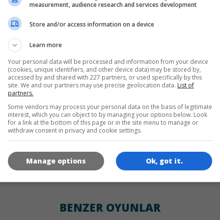
DILLER
measurement, audience research and services development
Store and/or access information on a device
de
tr
en
Learn more
Your personal data will be processed and information from your device
(cookies, unique identifiers, and other device data) may be stored by,
OYUN RESIMLERI
accessed by and shared with 227 partners, or used specifically by this
site. We and our partners may use precise geolocation data.
List of
partners.
Some vendors may process your personal data on the basis of legitimate
interest, which you can object to by managing your options below. Look
for a link at the bottom of this page or in the site menu to manage or
withdraw consent in privacy and cookie settings.
Manage options
Ok, got it.
180x180
120x120
60x60
BENZER OYUNLAR