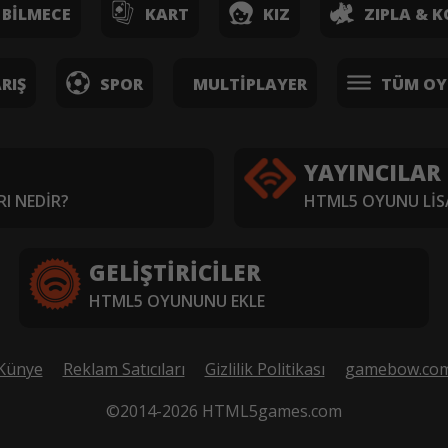
BILMECE
KART
KIZ
ZIPLA & K
RIŞ
SPOR
MULTIPLAYER
TÜM OY
YAYINCILAR
I NEDIR?
HTML5 OYUNU LIS
GELIŞTIRICILER
HTML5 OYUNUNU EKLE
Künye
Reklam Satıcıları
Gizlilik Politikası
gamebow.co
©2014-2026 HTML5games.com