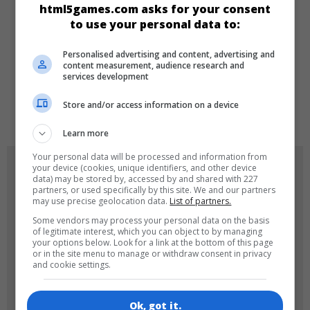
html5games.com asks for your consent
Kız
Zeka
Educational
to use your personal data to:
Personalised advertising and content, advertising and
DILLER
content measurement, audience research and
services development
Store and/or access information on a device
de
tr
en
Learn more
Your personal data will be processed and information from
OYUN RESIMLERI
your device (cookies, unique identifiers, and other device
data) may be stored by, accessed by and shared with 227
partners, or used specifically by this site. We and our partners
may use precise geolocation data.
List of partners.
Some vendors may process your personal data on the basis
of legitimate interest, which you can object to by managing
your options below. Look for a link at the bottom of this page
or in the site menu to manage or withdraw consent in privacy
and cookie settings.
180x180
120x120
Ok, got it.