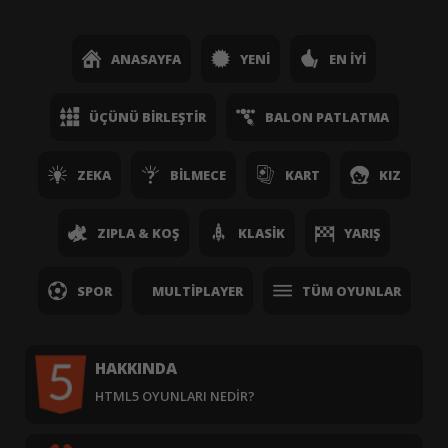
ANASAYFA
YENI
EN İYI
ÜÇÜNÜ BIRLEŞTIR
BALON PATLATMA
ZEKA
BILMECE
KART
KIZ
ZIPLA & KOŞ
KLASIK
YARIŞ
SPOR
MULTIPLAYER
TÜM OYUNLAR
HAKKINDA
HTML5 OYUNLARI NEDIR?