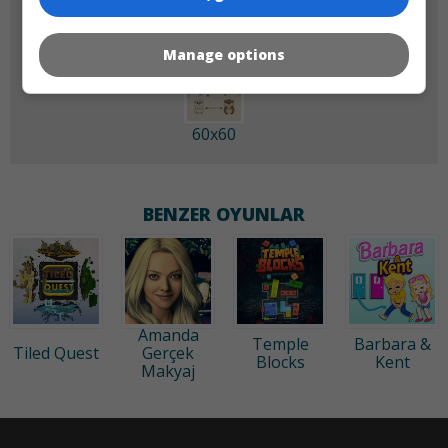
Manage options
60x60
BENZER OYUNLAR
Amanda
Temple
Barbara &
Tiled Quest
Gerçek
Blocks
Kent
Makyaj