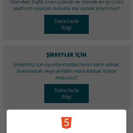
Sitendeki trafik oranı yüksek ve sitende en iyi cross
platform oyunları bölümü mü açmak istiyorsun?
Daha Fazla
Bilgi
ŞIRKETLER IÇIN
Şirketimiz için oyunlarımızdan birini satın almak,
lisanslamak veya yeniden markalamak istiyor
musunuz?
Daha Fazla
Bilgi
KATEGORILER