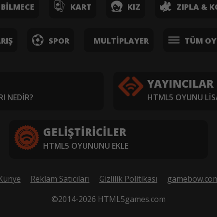
BILMECE
KART
KIZ
ZIPLA & K
RIŞ
SPOR
MULTIPLAYER
TÜM OY
YAYINCILAR
I NEDIR?
HTML5 OYUNU LIS
GELIŞTIRICILER
HTML5 OYUNUNU EKLE
Künye
Reklam Satıcıları
Gizlilik Politikası
gamebow.co
©2014-2026 HTML5games.com