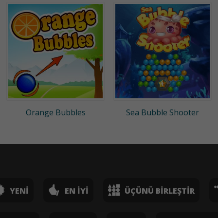
Orange Bubbles
Sea Bubble Shooter
YENI
EN İYI
ÜÇÜNÜ BIRLEŞTIR