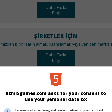
Daha Fazla
Bilgi
ŞIRKETLER IÇIN
arımızdan birini satın almak, lisanslamak veya yeniden marka
Daha Fazla
Bilgi
KATEGORILER
html5games.com asks for your consent to
Kız
Balon Patlatma
use your personal data to:
Personalised advertising and content, advertising and content