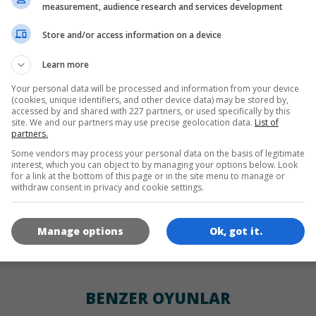
DILLER
measurement, audience research and services development
Store and/or access information on a device
de
tr
en
Learn more
Your personal data will be processed and information from your device
(cookies, unique identifiers, and other device data) may be stored by,
OYUN RESIMLERI
accessed by and shared with 227 partners, or used specifically by this
site. We and our partners may use precise geolocation data.
List of
partners.
Some vendors may process your personal data on the basis of legitimate
interest, which you can object to by managing your options below. Look
for a link at the bottom of this page or in the site menu to manage or
withdraw consent in privacy and cookie settings.
Manage options
Ok, got it.
180x180
120x120
60x60
BENZER OYUNLAR