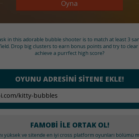
Oyna
task in this adorable bubble shooter is to match at least 3 sa
eld. Drop big clusters to earn bonus points and try to clear 
achieve a purrfect high score?
OYUNU ADRESINI SITENE EKLE!
FAMOBI ILE ORTAK OL!
anı yüksek ve sitende en iyi cross platform oyunları bölümü 