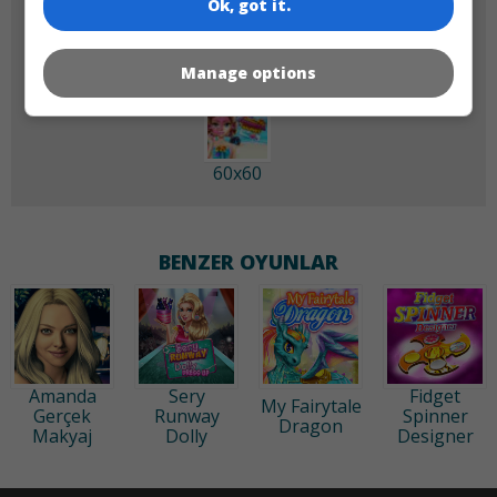
Ok, got it.
Manage options
60x60
BENZER OYUNLAR
Amanda
Sery
Fidget
My Fairytale
Gerçek
Runway
Spinner
Dragon
Makyaj
Dolly
Designer