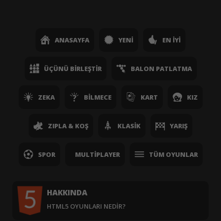
ANASAYFA
YENI
EN İYI
ÜÇÜNÜ BIRLEŞTIR
BALON PATLATMA
ZEKA
BILMECE
KART
KIZ
ZIPLA & KOŞ
KLASIK
YARIŞ
SPOR
MULTIPLAYER
TÜM OYUNLAR
HAKKINDA
HTML5 OYUNLARI NEDIR?