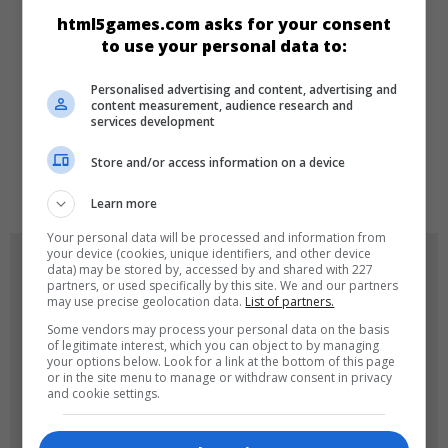
html5games.com asks for your consent
Make-up
Dress-up
Kız
to use your personal data to:
Personalised advertising and content, advertising and
DILLER
content measurement, audience research and
services development
Store and/or access information on a device
de
tr
en
Learn more
Your personal data will be processed and information from
your device (cookies, unique identifiers, and other device
OYUN RESIMLERI
data) may be stored by, accessed by and shared with 227
partners, or used specifically by this site. We and our partners
may use precise geolocation data.
List of partners.
Some vendors may process your personal data on the basis
of legitimate interest, which you can object to by managing
your options below. Look for a link at the bottom of this page
or in the site menu to manage or withdraw consent in privacy
and cookie settings.
180x180
120x120