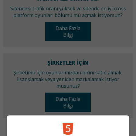
Sitendeki trafik oranı yüksek ve sitende en iyi cross
platform oyunları bölümü mü açmak istiyorsun?
Daha Fazla
Bilgi
ŞIRKETLER IÇIN
Şirketimiz için oyunlarımızdan birini satın almak,
lisanslamak veya yeniden markalamak istiyor
musunuz?
Daha Fazla
Bilgi
KATEGORILER