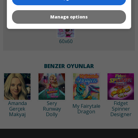
Manage options
60x60
BENZER OYUNLAR
Amanda
Sery
Fidget
My Fairytale
Gerçek
Runway
Spinner
Dragon
Makyaj
Dolly
Designer