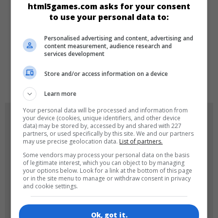
html5games.com asks for your consent
Kız
to use your personal data to:
Personalised advertising and content, advertising and
DILLER
content measurement, audience research and
services development
Store and/or access information on a device
en
Learn more
Your personal data will be processed and information from
OYUN RESIMLERI
your device (cookies, unique identifiers, and other device
data) may be stored by, accessed by and shared with 227
partners, or used specifically by this site. We and our partners
may use precise geolocation data.
List of partners.
Some vendors may process your personal data on the basis
of legitimate interest, which you can object to by managing
your options below. Look for a link at the bottom of this page
or in the site menu to manage or withdraw consent in privacy
and cookie settings.
180x180
120x120
Ok, got it.