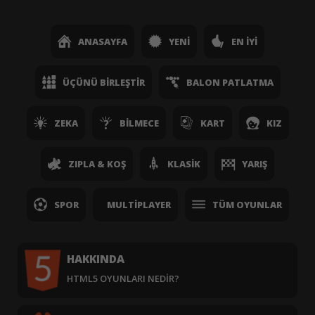
ANASAYFA
YENI
EN İYI
ÜÇÜNÜ BIRLEŞTIR
BALON PATLATMA
ZEKA
BILMECE
KART
KIZ
ZIPLA & KOŞ
KLASIK
YARIŞ
SPOR
MULTIPLAYER
TÜM OYUNLAR
HAKKINDA
HTML5 OYUNLARI NEDIR?