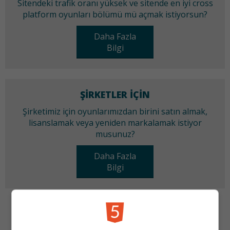
Sitendeki trafik oranı yüksek ve sitende en iyi cross
platform oyunları bölümü mü açmak istiyorsun?
Daha Fazla
Bilgi
ŞIRKETLER IÇIN
Şirketimiz için oyunlarımızdan birini satın almak,
lisanslamak veya yeniden markalamak istiyor
musunuz?
Daha Fazla
Bilgi
KATEGORILER