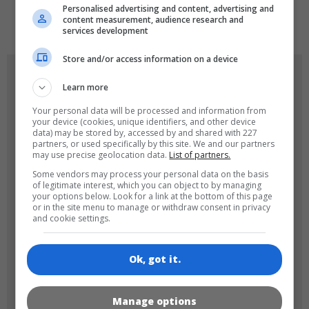
Personalised advertising and content, advertising and
de
tr
en
content measurement, audience research and
services development
Store and/or access information on a device
OYUN RESIMLERI
Learn more
Your personal data will be processed and information from
your device (cookies, unique identifiers, and other device
data) may be stored by, accessed by and shared with 227
partners, or used specifically by this site. We and our partners
may use precise geolocation data.
List of partners.
Some vendors may process your personal data on the basis
of legitimate interest, which you can object to by managing
your options below. Look for a link at the bottom of this page
180x180
120x120
or in the site menu to manage or withdraw consent in privacy
and cookie settings.
Ok, got it.
Manage options