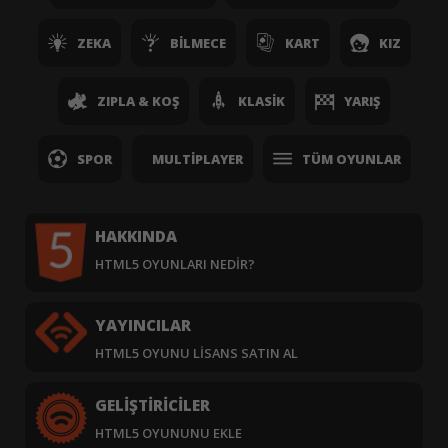
ZEKA
BILMECE
KART
KIZ
ZIPLA & KOŞ
KLASIK
YARIŞ
SPOR
MULTIPLAYER
TÜM OYUNLAR
HAKKINDA
HTML5 OYUNLARI NEDIR?
YAYINCILAR
HTML5 OYUNU LISANS SATIN AL
GELIŞTIRICILER
HTML5 OYUNUNU EKLE