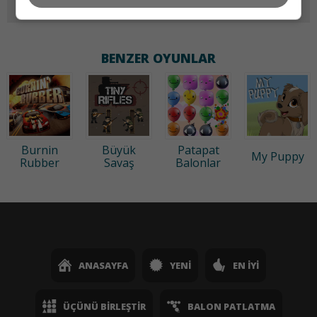
60x60
BENZER OYUNLAR
Burnin
Büyük
Patapat
My Puppy
Rubber
Savaş
Balonlar
ANASAYFA
YENI
EN İYI
ÜÇÜNÜ BIRLEŞTIR
BALON PATLATMA