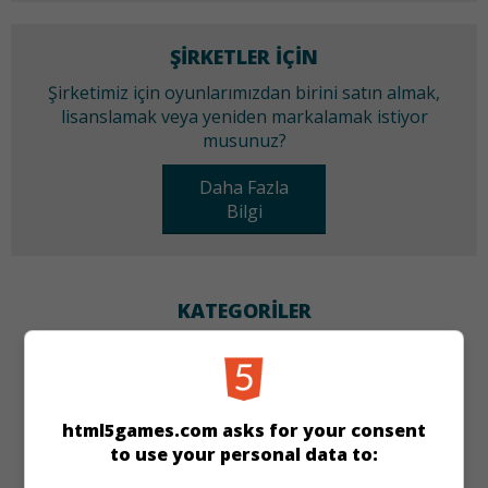
ŞIRKETLER IÇIN
Şirketimiz için oyunlarımızdan birini satın almak,
lisanslamak veya yeniden markalamak istiyor
musunuz?
Daha Fazla
Bilgi
KATEGORILER
Bilmece
Yeni
html5games.com asks for your consent
DILLER
to use your personal data to: