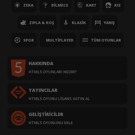
ZEKA
BILMECE
KART
KIZ
ZIPLA & KOŞ
KLASIK
YARIŞ
SPOR
MULTIPLAYER
TÜM OYUNLAR
HAKKINDA
HTML5 OYUNLARI NEDIR?
YAYINCILAR
HTML5 OYUNU LISANS SATIN AL
GELIŞTIRICILER
HTML5 OYUNUNU EKLE