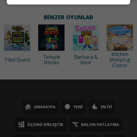
BENZER OYUNLAR
Kitchen
Temple
Barbara &
Tiled Quest
Mahjong
Blocks
Kent
Classic
ANASAYFA
YENI
EN İYI
ÜÇÜNÜ BIRLEŞTIR
BALON PATLATMA