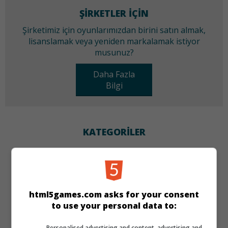
ŞIRKETLER IÇIN
Şirketimiz için oyunlarımızdan birini satın almak,
lisanslamak veya yeniden markalamak istiyor
musunuz?
Daha Fazla
Bilgi
KATEGORILER
Zeka
DILLER
html5games.com asks for your consent
to use your personal data to:
de
tr
en
Personalised advertising and content, advertising and