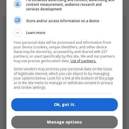
content measurement, audience research and
services development
Store and/or access information on a device
OYUN RESIMLERI
Learn more
Your personal data will be processed and information from
your device (cookies, unique identifiers, and other device
data) may be stored by, accessed by and shared with 227
partners, or used specifically by this site. We and our partners
may use precise geolocation data.
List of partners.
Some vendors may process your personal data on the basis
of legitimate interest, which you can object to by managing
180x180
120x120
your options below. Look for a link at the bottom of this page
or in the site menu to manage or withdraw consent in privacy
and cookie settings.
Ok, got it.
60x60
Manage options