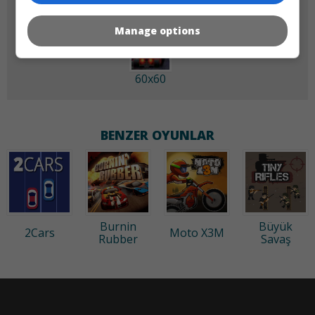
Manage options
60x60
BENZER OYUNLAR
Burnin
Büyük
2Cars
Moto X3M
Rubber
Savaş