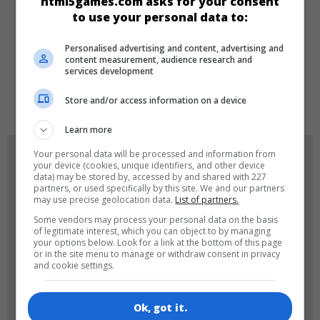
html5games.com asks for your consent
to use your personal data to:
DILLER
Personalised advertising and content, advertising and
content measurement, audience research and
services development
de
tr
en
Store and/or access information on a device
Learn more
Your personal data will be processed and information from
OYUN RESIMLERI
your device (cookies, unique identifiers, and other device
data) may be stored by, accessed by and shared with 227
partners, or used specifically by this site. We and our partners
may use precise geolocation data.
List of partners.
Some vendors may process your personal data on the basis
of legitimate interest, which you can object to by managing
your options below. Look for a link at the bottom of this page
or in the site menu to manage or withdraw consent in privacy
and cookie settings.
180x180
120x120
Ok, got it.