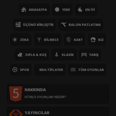
ANASAYFA
YENI
EN İYI
ÜÇÜNÜ BIRLEŞTIR
BALON PATLATMA
ZEKA
BILMECE
KART
KIZ
ZIPLA & KOŞ
KLASIK
YARIŞ
SPOR
MULTIPLAYER
TÜM OYUNLAR
HAKKINDA
HTML5 OYUNLARI NEDIR?
YAYINCILAR