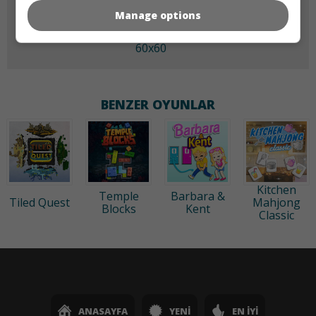
Manage options
60x60
BENZER OYUNLAR
Kitchen
Temple
Barbara &
Tiled Quest
Mahjong
Blocks
Kent
Classic
ANASAYFA
YENI
EN İYI