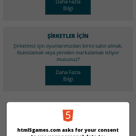
Daha Fazla
Bilgi
ŞIRKETLER IÇIN
Şirketimiz için oyunlarımızdan birini satın almak,
lisanslamak veya yeniden markalamak istiyor
musunuz?
Daha Fazla
Bilgi
KATEGORILER
Kart
Zeka
html5games.com asks for your consent