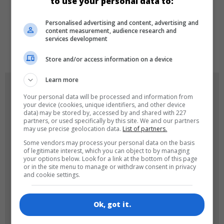
to use your personal data to:
DILLER
Personalised advertising and content, advertising and
content measurement, audience research and
services development
de
tr
en
Store and/or access information on a device
Learn more
OYUN RESIMLERI
Your personal data will be processed and information from
your device (cookies, unique identifiers, and other device
data) may be stored by, accessed by and shared with 227
partners, or used specifically by this site. We and our partners
may use precise geolocation data.
List of partners.
Some vendors may process your personal data on the basis
of legitimate interest, which you can object to by managing
your options below. Look for a link at the bottom of this page
or in the site menu to manage or withdraw consent in privacy
and cookie settings.
180x180
120x120
Ok, got it.