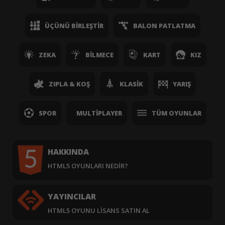
ÜÇÜNÜ BIRLEŞTIR
BALON PATLATMA
ZEKA
BILMECE
KART
KIZ
ZIPLA & KOŞ
KLASIK
YARIŞ
SPOR
MULTIPLAYER
TÜM OYUNLAR
HAKKINDA
HTML5 OYUNLARI NEDIR?
YAYINCILAR
HTML5 OYUNU LISANS SATIN AL