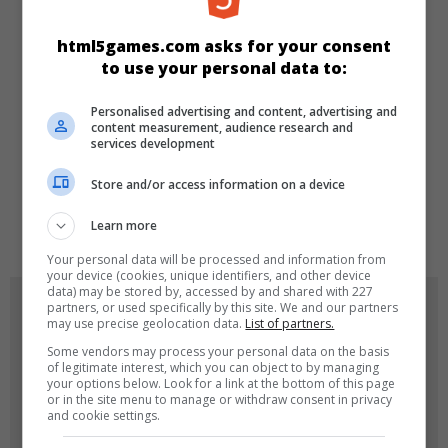
KATEGORILER
html5games.com asks for your consent
to use your personal data to:
Balon Patlatma
En İyi
Personalised advertising and content, advertising and
content measurement, audience research and
services development
DILLER
Store and/or access information on a device
de
tr
en
Learn more
Your personal data will be processed and information from
your device (cookies, unique identifiers, and other device
data) may be stored by, accessed by and shared with 227
OYUN RESIMLERI
partners, or used specifically by this site. We and our partners
may use precise geolocation data.
List of partners.
Some vendors may process your personal data on the basis
of legitimate interest, which you can object to by managing
your options below. Look for a link at the bottom of this page
or in the site menu to manage or withdraw consent in privacy
and cookie settings.