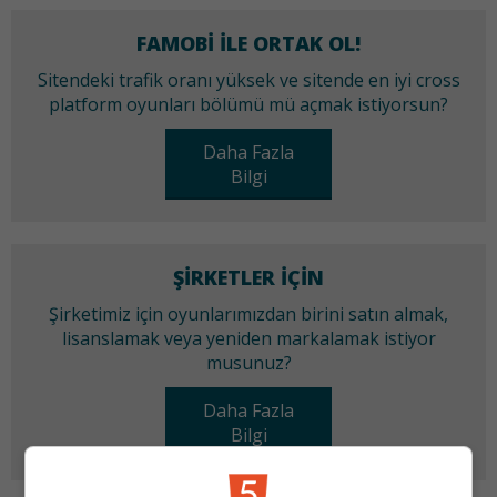
FAMOBI ILE ORTAK OL!
Sitendeki trafik oranı yüksek ve sitende en iyi cross
platform oyunları bölümü mü açmak istiyorsun?
Daha Fazla
Bilgi
ŞIRKETLER IÇIN
Şirketimiz için oyunlarımızdan birini satın almak,
lisanslamak veya yeniden markalamak istiyor
musunuz?
Daha Fazla
Bilgi