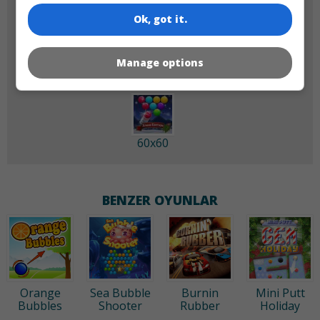
Ok, got it.
180x180
120x120
Manage options
60x60
BENZER OYUNLAR
Orange
Sea Bubble
Burnin
Mini Putt
Bubbles
Shooter
Rubber
Holiday