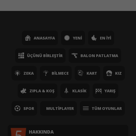
ANASAYFA
YENI
EN İYI
ÜÇÜNÜ BIRLEŞTIR
BALON PATLATMA
ZEKA
BILMECE
KART
KIZ
ZIPLA & KOŞ
KLASIK
YARIŞ
SPOR
MULTIPLAYER
TÜM OYUNLAR
HAKKINDA