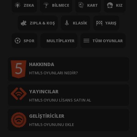
ZEKA
BILMECE
KART
KIZ
ZIPLA & KOŞ
KLASIK
YARIŞ
SPOR
MULTIPLAYER
TÜM OYUNLAR
HAKKINDA
HTML5 OYUNLARI NEDIR?
YAYINCILAR
HTML5 OYUNU LISANS SATIN AL
GELIŞTIRICILER
HTML5 OYUNUNU EKLE