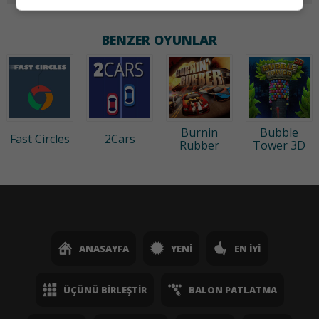
BENZER OYUNLAR
Burnin
Bubble
Fast Circles
2Cars
Rubber
Tower 3D
ANASAYFA
YENI
EN İYI
ÜÇÜNÜ BIRLEŞTIR
BALON PATLATMA