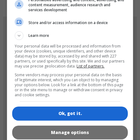
content measurement, audience research and
services development
Store and/or access information on a device
OYUN RESIMLERI
Learn more
Your personal data will be processed and information from
your device (cookies, unique identifiers, and other device
data) may be stored by, accessed by and shared with 227
partners, or used specifically by this site. We and our partners
may use precise geolocation data.
List of partners.
Some vendors may process your personal data on the basis
of legitimate interest, which you can object to by managing
180x180
120x120
your options below. Look for a link at the bottom of this page
or in the site menu to manage or withdraw consent in privacy
and cookie settings.
Ok, got it.
60x60
Manage options