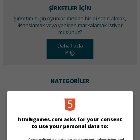
ŞIRKETLER IÇIN
Şirketimiz için oyunlarımızdan birini satın almak,
lisanslamak veya yeniden markalamak istiyor
musunuz?
Daha Fazla
Bilgi
KATEGORILER
Klasik
DILLER
html5games.com asks for your consent
to use your personal data to:
de
tr
en
Personalised advertising and content, advertising and