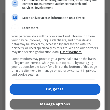
content measurement, audience research and
services development
Store and/or access information on a device
OYUN RESIMLERI
Learn more
Your personal data will be processed and information from
your device (cookies, unique identifiers, and other device
data) may be stored by, accessed by and shared with 227
partners, or used specifically by this site. We and our partners
may use precise geolocation data.
List of partners.
Some vendors may process your personal data on the basis
of legitimate interest, which you can object to by managing
180x180
120x120
your options below. Look for a link at the bottom of this page
or in the site menu to manage or withdraw consent in privacy
and cookie settings.
Ok, got it.
60x60
Manage options