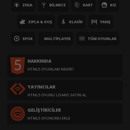
ZEKA
BILMECE
KART
KIZ
ZIPLA & KOŞ
KLASIK
YARIŞ
SPOR
MULTIPLAYER
TÜM OYUNLAR
HAKKINDA
HTML5 OYUNLARI NEDIR?
YAYINCILAR
HTML5 OYUNU LISANS SATIN AL
GELIŞTIRICILER
HTML5 OYUNUNU EKLE