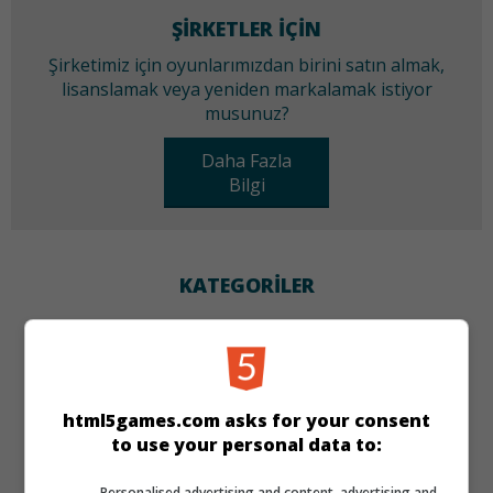
ŞIRKETLER IÇIN
Şirketimiz için oyunlarımızdan birini satın almak,
lisanslamak veya yeniden markalamak istiyor
musunuz?
Daha Fazla
Bilgi
KATEGORILER
Zeka
DILLER
html5games.com asks for your consent
to use your personal data to:
de
tr
en
Personalised advertising and content, advertising and