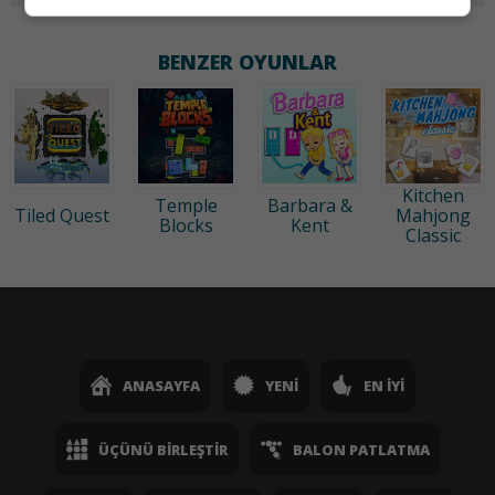
BENZER OYUNLAR
Kitchen
Temple
Barbara &
Tiled Quest
Mahjong
Blocks
Kent
Classic
ANASAYFA
YENI
EN İYI
ÜÇÜNÜ BIRLEŞTIR
BALON PATLATMA