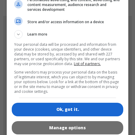
content measurement, audience research and
services development
Store and/or access information on a device
OYUN RESIMLERI
Learn more
Your personal data will be processed and information from
your device (cookies, unique identifiers, and other device
data) may be stored by, accessed by and shared with 227
partners, or used specifically by this site. We and our partners
may use precise geolocation data.
List of partners.
Some vendors may process your personal data on the basis
of legitimate interest, which you can object to by managing
180x180
120x120
your options below. Look for a link at the bottom of this page
or in the site menu to manage or withdraw consent in privacy
and cookie settings.
Ok, got it.
60x60
Manage options