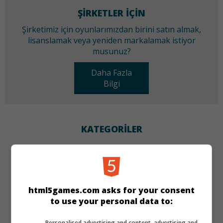
ŞIRKETLER IÇIN
Şirketimiz için oyunlarımızdan birini satın almak,
lisanslamak veya yeniden markalamak istiyor
musunuz?
Daha Fazla
Bilgi
KATEGORILER
Skill
Klasik
DILLER
html5games.com asks for your consent
to use your personal data to:
de
tr
en
Personalised advertising and content, advertising and