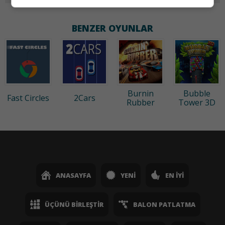
BENZER OYUNLAR
Burnin
Bubble
Fast Circles
2Cars
Rubber
Tower 3D
ANASAYFA
YENI
EN İYI
ÜÇÜNÜ BIRLEŞTIR
BALON PATLATMA