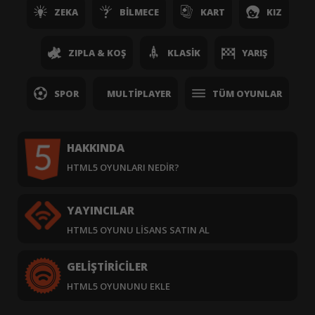
ZEKA
BILMECE
KART
KIZ
ZIPLA & KOŞ
KLASIK
YARIŞ
SPOR
MULTIPLAYER
TÜM OYUNLAR
HAKKINDA
HTML5 OYUNLARI NEDIR?
YAYINCILAR
HTML5 OYUNU LISANS SATIN AL
GELIŞTIRICILER
HTML5 OYUNUNU EKLE