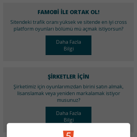
FAMOBI ILE ORTAK OL!
Sitendeki trafik oranı yüksek ve sitende en iyi cross
platform oyunları bölümü mü açmak istiyorsun?
Daha Fazla
Bilgi
ŞIRKETLER IÇIN
Şirketimiz için oyunlarımızdan birini satın almak,
lisanslamak veya yeniden markalamak istiyor
musunuz?
Daha Fazla
Bilgi