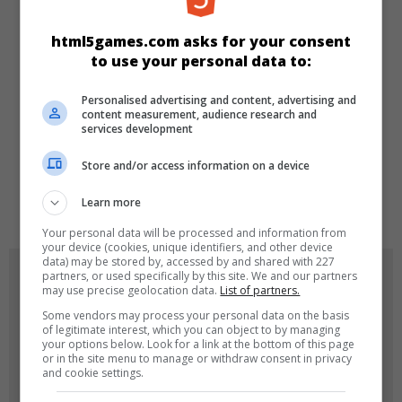
KATEGORILER
html5games.com asks for your consent
to use your personal data to:
Zeka
Yeni
Personalised advertising and content, advertising and
content measurement, audience research and
services development
DILLER
Store and/or access information on a device
de
tr
en
Learn more
Your personal data will be processed and information from
your device (cookies, unique identifiers, and other device
data) may be stored by, accessed by and shared with 227
OYUN RESIMLERI
partners, or used specifically by this site. We and our partners
may use precise geolocation data.
List of partners.
Some vendors may process your personal data on the basis
of legitimate interest, which you can object to by managing
your options below. Look for a link at the bottom of this page
or in the site menu to manage or withdraw consent in privacy
and cookie settings.