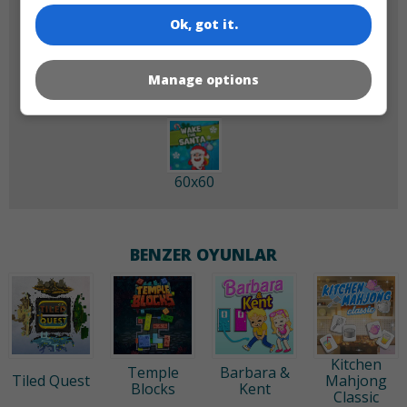
Ok, got it.
180x180
120x120
Manage options
60x60
BENZER OYUNLAR
Kitchen
Temple
Barbara &
Tiled Quest
Mahjong
Blocks
Kent
Classic