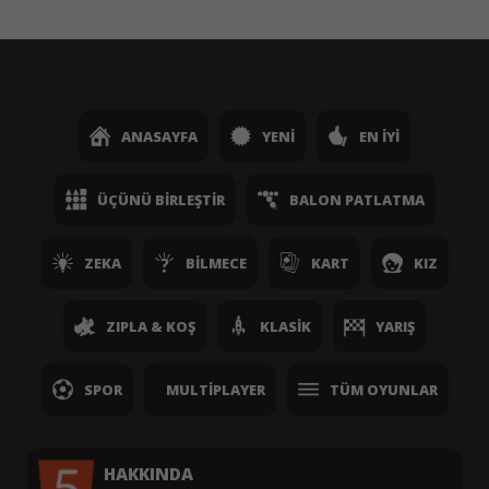
ANASAYFA
YENI
EN İYI
ÜÇÜNÜ BIRLEŞTIR
BALON PATLATMA
ZEKA
BILMECE
KART
KIZ
ZIPLA & KOŞ
KLASIK
YARIŞ
SPOR
MULTIPLAYER
TÜM OYUNLAR
HAKKINDA