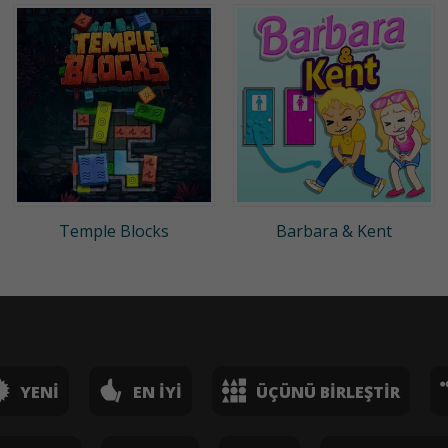
Temple Blocks
Barbara & Kent
YENI
EN İYI
ÜÇÜNÜ BIRLEŞTIR