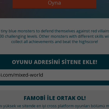
Oyna
 tiny blue monsters to defend themselves against red villains
0 challenging levels. Other monsters with different skills wi
collect all achievements and beat the highscore!
OYUNU ADRESINI SITENE EKLE!
FAMOBI ILE ORTAK OL!
anı yüksek ve sitende en iyi cross platform oyunları bölümü 