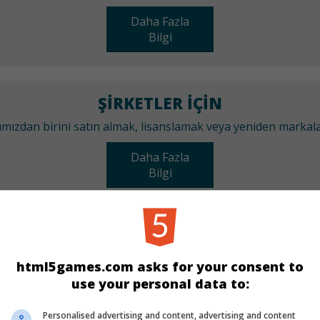
Daha Fazla
Bilgi
ŞIRKETLER IÇIN
arımızdan birini satın almak, lisanslamak veya yeniden marka
Daha Fazla
Bilgi
KATEGORILER
html5games.com asks for your consent to
Zeka
use your personal data to:
Personalised advertising and content, advertising and content