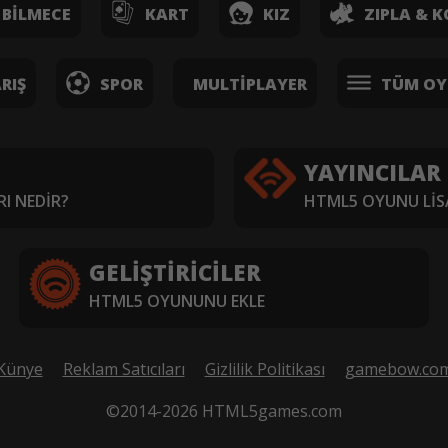
BILMECE
KART
KIZ
ZIPLA & K
RIŞ
SPOR
MULTIPLAYER
TÜM OY
YAYINCILAR
I NEDIR?
HTML5 OYUNU LIS
GELIŞTIRICILER
HTML5 OYUNUNU EKLE
Künye
Reklam Satıcıları
Gizlilik Politikası
gamebow.co
©2014-2026 HTML5games.com