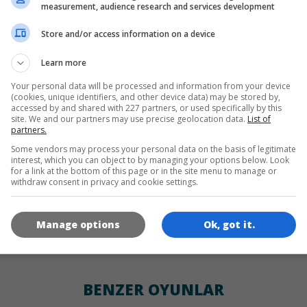
DILLER
measurement, audience research and services development
Store and/or access information on a device
de
tr
en
Learn more
Your personal data will be processed and information from your device
(cookies, unique identifiers, and other device data) may be stored by,
OYUN RESIMLERI
accessed by and shared with 227 partners, or used specifically by this
site. We and our partners may use precise geolocation data.
List of
partners.
Some vendors may process your personal data on the basis of legitimate
interest, which you can object to by managing your options below. Look
for a link at the bottom of this page or in the site menu to manage or
withdraw consent in privacy and cookie settings.
Manage options
Ok, got it.
180x180
120x120
60x60
BENZER OYUNLAR