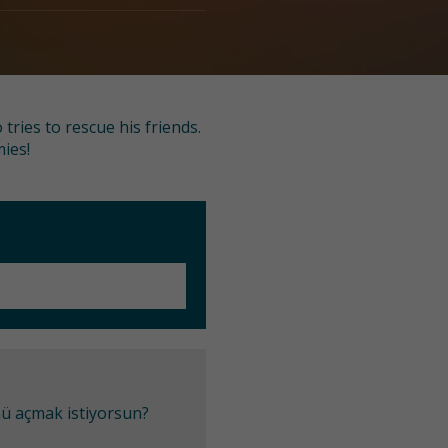
ries to rescue his friends.
mies!
mü açmak istiyorsun?