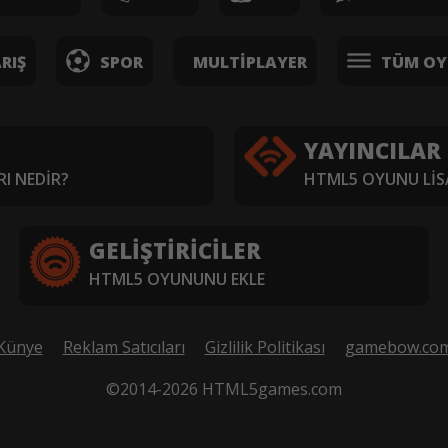
RIŞ
SPOR
MULTIPLAYER
TÜM OY
YAYINCILAR
I NEDIR?
HTML5 OYUNU LIS
GELIŞTIRICILER
HTML5 OYUNUNU EKLE
Künye
Reklam Satıcıları
Gizlilik Politikası
gamebow.co
©2014-2026 HTML5games.com