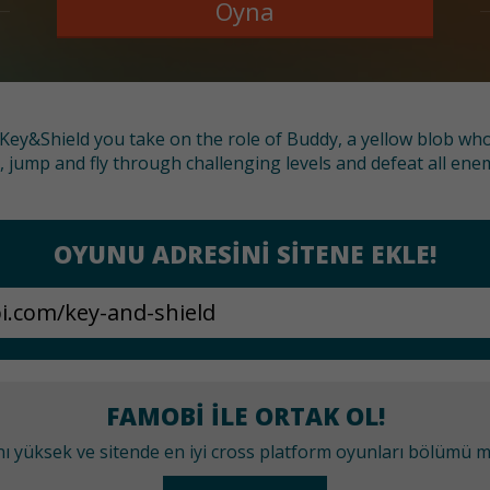
Oyna
Key&Shield you take on the role of Buddy, a yellow blob who t
 jump and fly through challenging levels and defeat all ene
OYUNU ADRESINI SITENE EKLE!
FAMOBI ILE ORTAK OL!
anı yüksek ve sitende en iyi cross platform oyunları bölümü 