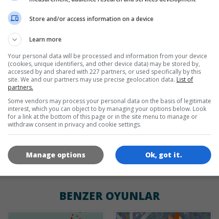
Store and/or access information on a device
en
de
Learn more
Your personal data will be processed and information from your device
(cookies, unique identifiers, and other device data) may be stored by,
OYUN RESIMLERI
accessed by and shared with 227 partners, or used specifically by this
site. We and our partners may use precise geolocation data.
List of
partners.
Some vendors may process your personal data on the basis of legitimate
interest, which you can object to by managing your options below. Look
for a link at the bottom of this page or in the site menu to manage or
withdraw consent in privacy and cookie settings.
Manage options
Ok, got it.
180x180
120x120
60x60
BENZER OYUNLAR