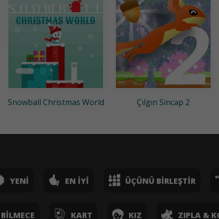
Snowball Christmas World
Çılgın Sincap 2
YENI
EN İYI
ÜÇÜNÜ BIRLEŞTIR
BILMECE
KART
KIZ
ZIPLA & K