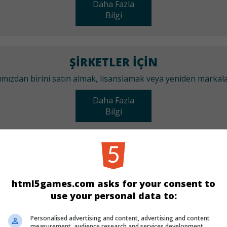
Daha Fazla
Bilgi
ŞIRKETLER IÇIN
arımızdan birini satın almak, lisanslamak veya yeniden marka
Daha Fazla
Bilgi
KATEGORILER
Zıpla & Koş
html5games.com asks for your consent to
use your personal data to:
DILLER
Personalised advertising and content, advertising and content
measurement, audience research and services development