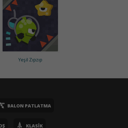
Yeşil Zıpzıp
BALON PATLATMA
OŞ
KLASIK