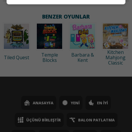
BENZER OYUNLAR
Kitchen
Temple
Barbara &
Tiled Quest
Mahjong
Blocks
Kent
Classic
ANASAYFA
YENI
EN İYI
ÜÇÜNÜ BIRLEŞTIR
BALON PATLATMA