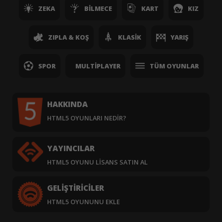
ZEKA
BILMECE
KART
KIZ
ZIPLA & KOŞ
KLASIK
YARIŞ
SPOR
MULTIPLAYER
TÜM OYUNLAR
HAKKINDA
HTML5 OYUNLARI NEDIR?
YAYINCILAR
HTML5 OYUNU LISANS SATIN AL
GELIŞTIRICILER
HTML5 OYUNUNU EKLE