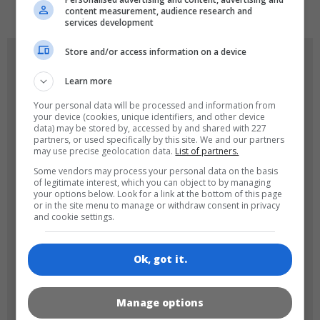
content measurement, audience research and
services development
Store and/or access information on a device
OYUN RESIMLERI
Learn more
Your personal data will be processed and information from
your device (cookies, unique identifiers, and other device
data) may be stored by, accessed by and shared with 227
partners, or used specifically by this site. We and our partners
may use precise geolocation data.
List of partners.
Some vendors may process your personal data on the basis
of legitimate interest, which you can object to by managing
180x180
120x120
your options below. Look for a link at the bottom of this page
or in the site menu to manage or withdraw consent in privacy
and cookie settings.
Ok, got it.
60x60
Manage options