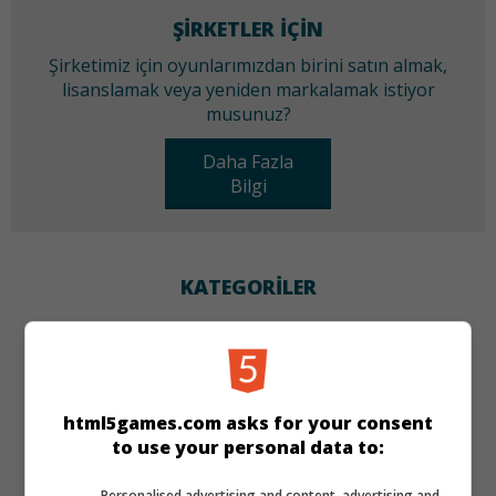
ŞIRKETLER IÇIN
Şirketimiz için oyunlarımızdan birini satın almak,
lisanslamak veya yeniden markalamak istiyor
musunuz?
Daha Fazla
Bilgi
KATEGORILER
Zeka
DILLER
html5games.com asks for your consent
to use your personal data to:
de
tr
en
Personalised advertising and content, advertising and