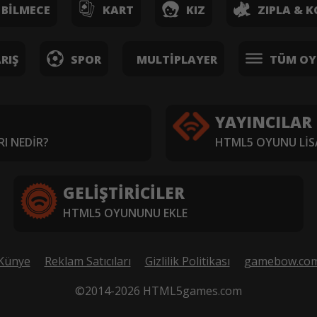
BILMECE
KART
KIZ
ZIPLA & K
RIŞ
SPOR
MULTIPLAYER
TÜM OY
YAYINCILAR
I NEDIR?
HTML5 OYUNU LIS
GELIŞTIRICILER
HTML5 OYUNUNU EKLE
Künye
Reklam Satıcıları
Gizlilik Politikası
gamebow.co
©2014-2026 HTML5games.com