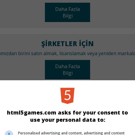
Daha Fazla
Bilgi
ŞIRKETLER IÇIN
arımızdan birini satın almak, lisanslamak veya yeniden marka
Daha Fazla
Bilgi
KATEGORILER
html5games.com asks for your consent to
Zeka
use your personal data to:
Personalised advertising and content, advertising and content