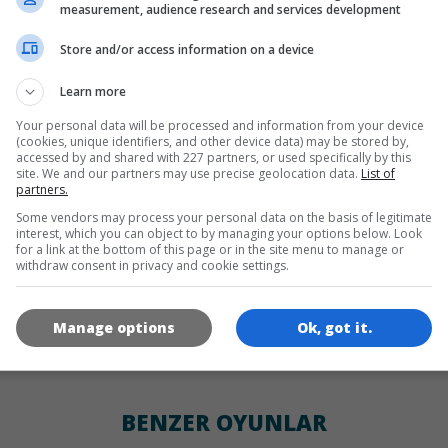
DILLER
measurement, audience research and services development
Store and/or access information on a device
de
tr
en
Learn more
Your personal data will be processed and information from your device
(cookies, unique identifiers, and other device data) may be stored by,
OYUN RESIMLERI
accessed by and shared with 227 partners, or used specifically by this
site. We and our partners may use precise geolocation data.
List of
partners.
Some vendors may process your personal data on the basis of legitimate
interest, which you can object to by managing your options below. Look
for a link at the bottom of this page or in the site menu to manage or
withdraw consent in privacy and cookie settings.
Manage options
Ok, got it.
180x180
120x120
60x60
BENZER OYUNLAR