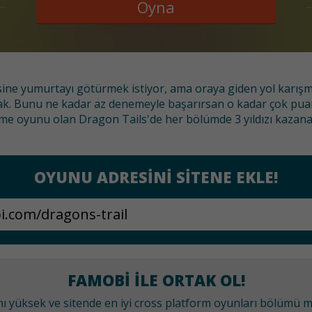
Oyna
ine yumurtayı götürmek istiyor, ama oraya giden yol karışmı
çmak. Bunu ne kadar az denemeyle başarırsan o kadar çok pu
rme oyunu olan Dragon Tails'de her bölümde 3 yıldızı kazana
OYUNU ADRESINI SITENE EKLE!
FAMOBI ILE ORTAK OL!
anı yüksek ve sitende en iyi cross platform oyunları bölümü 