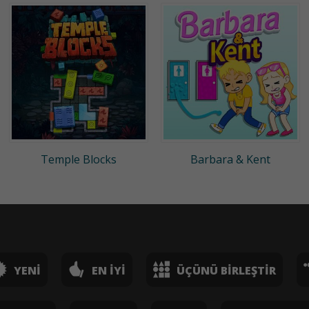
Temple Blocks
Barbara & Kent
YENI
EN İYI
ÜÇÜNÜ BIRLEŞTIR