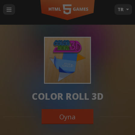
TR
COLOR ROLL 3D
Oyna