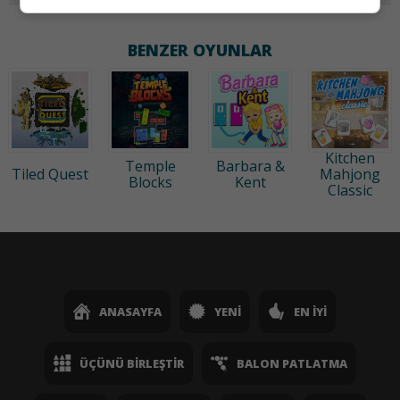
BENZER OYUNLAR
Kitchen
Temple
Barbara &
Tiled Quest
Mahjong
Blocks
Kent
Classic
ANASAYFA
YENI
EN İYI
ÜÇÜNÜ BIRLEŞTIR
BALON PATLATMA