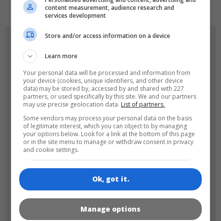
content measurement, audience research and
services development
Store and/or access information on a device
OYUN RESIMLERI
Learn more
Your personal data will be processed and information from
your device (cookies, unique identifiers, and other device
data) may be stored by, accessed by and shared with 227
partners, or used specifically by this site. We and our partners
may use precise geolocation data.
List of partners.
Some vendors may process your personal data on the basis
of legitimate interest, which you can object to by managing
180x180
120x120
your options below. Look for a link at the bottom of this page
or in the site menu to manage or withdraw consent in privacy
and cookie settings.
Ok, got it.
60x60
Manage options