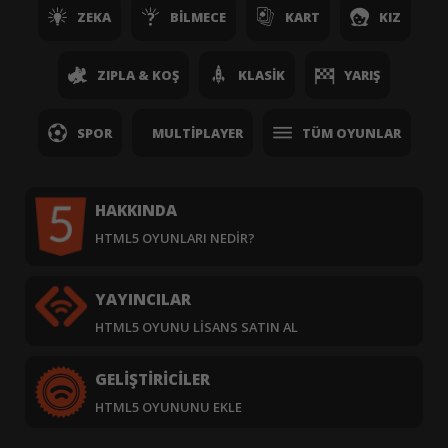
ZEKA
BILMECE
KART
KIZ
ZIPLA & KOŞ
KLASIK
YARIŞ
SPOR
MULTIPLAYER
TÜM OYUNLAR
HAKKINDA
HTML5 OYUNLARI NEDIR?
YAYINCILAR
HTML5 OYUNU LISANS SATIN AL
GELIŞTIRICILER
HTML5 OYUNUNU EKLE