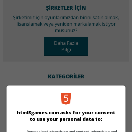
ŞIRKETLER IÇIN
Şirketimiz için oyunlarımızdan birini satın almak,
lisanslamak veya yeniden markalamak istiyor
musunuz?
Daha Fazla
Bilgi
KATEGORILER
Zeka
DILLER
html5games.com asks for your consent
to use your personal data to:
de
tr
en
Personalised advertising and content, advertising and