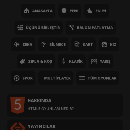
ANASAYFA
YENI
EN İYI
ÜÇÜNÜ BIRLEŞTIR
BALON PATLATMA
ZEKA
BILMECE
KART
KIZ
ZIPLA & KOŞ
KLASIK
YARIŞ
SPOR
MULTIPLAYER
TÜM OYUNLAR
HAKKINDA
HTML5 OYUNLARI NEDIR?
YAYINCILAR