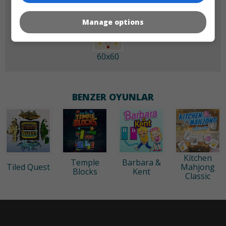
Manage options
60x60
BENZER OYUNLAR
Kitchen
Temple
Barbara &
Tiled Quest
Mahjong
Blocks
Kent
Classic