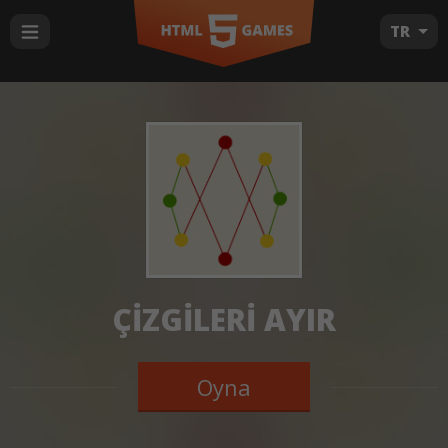
TR
ÇIZGILERI AYIR
Oyna