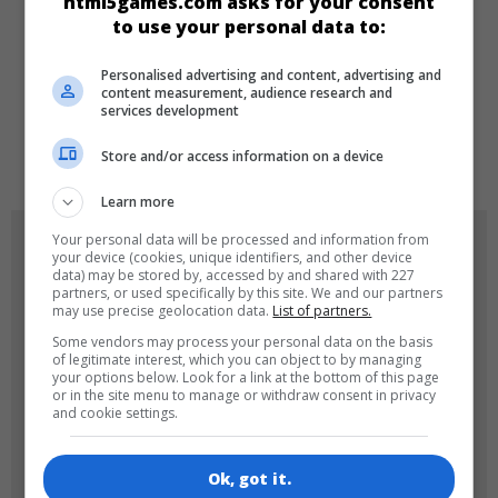
html5games.com asks for your consent
to use your personal data to:
DILLER
Personalised advertising and content, advertising and
content measurement, audience research and
services development
de
tr
en
Store and/or access information on a device
Learn more
Your personal data will be processed and information from
OYUN RESIMLERI
your device (cookies, unique identifiers, and other device
data) may be stored by, accessed by and shared with 227
partners, or used specifically by this site. We and our partners
may use precise geolocation data.
List of partners.
Some vendors may process your personal data on the basis
of legitimate interest, which you can object to by managing
your options below. Look for a link at the bottom of this page
or in the site menu to manage or withdraw consent in privacy
and cookie settings.
180x180
120x120
Ok, got it.