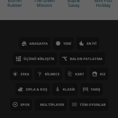
Burnin
The Green
Büyük
Mini Putt
Rubber
Mission
Savaş
Holiday
ANASAYFA
YENI
EN İYI
ÜÇÜNÜ BIRLEŞTIR
BALON PATLATMA
ZEKA
BILMECE
KART
KIZ
ZIPLA & KOŞ
KLASIK
YARIŞ
SPOR
MULTIPLAYER
TÜM OYUNLAR