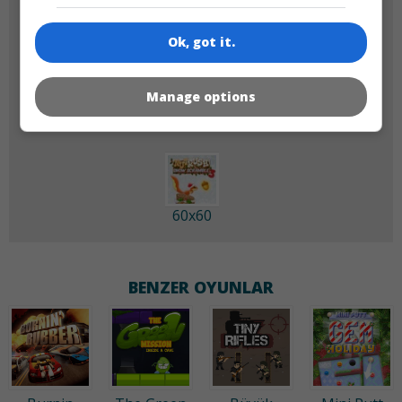
Ok, got it.
180x180
120x120
Manage options
60x60
BENZER OYUNLAR