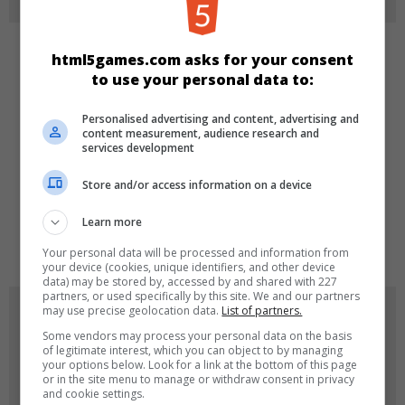
html5games.com asks for your consent
KATEGORILER
to use your personal data to:
En İyi
Yeni
Zıpla & Koş
Personalised advertising and content, advertising and
content measurement, audience research and
services development
DILLER
Store and/or access information on a device
Learn more
de
tr
en
Your personal data will be processed and information from
your device (cookies, unique identifiers, and other device
data) may be stored by, accessed by and shared with 227
partners, or used specifically by this site. We and our partners
may use precise geolocation data.
List of partners.
OYUN RESIMLERI
Some vendors may process your personal data on the basis
of legitimate interest, which you can object to by managing
your options below. Look for a link at the bottom of this page
or in the site menu to manage or withdraw consent in privacy
and cookie settings.