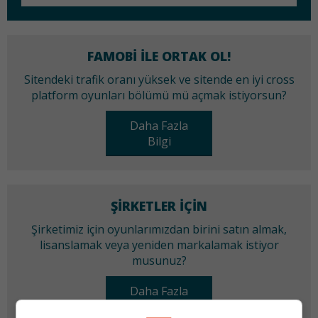
FAMOBI ILE ORTAK OL!
Sitendeki trafik oranı yüksek ve sitende en iyi cross
platform oyunları bölümü mü açmak istiyorsun?
Daha Fazla
Bilgi
ŞIRKETLER IÇIN
Şirketimiz için oyunlarımızdan birini satın almak,
lisanslamak veya yeniden markalamak istiyor
musunuz?
Daha Fazla
Bilgi