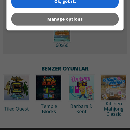
Ok, got it.
Manage options
60x60
BENZER OYUNLAR
Kitchen
Temple
Barbara &
Tiled Quest
Mahjong
Blocks
Kent
Classic