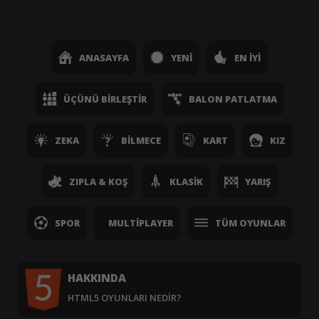
ANASAYFA
YENI
EN İYI
ÜÇÜNÜ BIRLEŞTIR
BALON PATLATMA
ZEKA
BILMECE
KART
KIZ
ZIPLA & KOŞ
KLASIK
YARIŞ
SPOR
MULTIPLAYER
TÜM OYUNLAR
HAKKINDA
HTML5 OYUNLARI NEDIR?