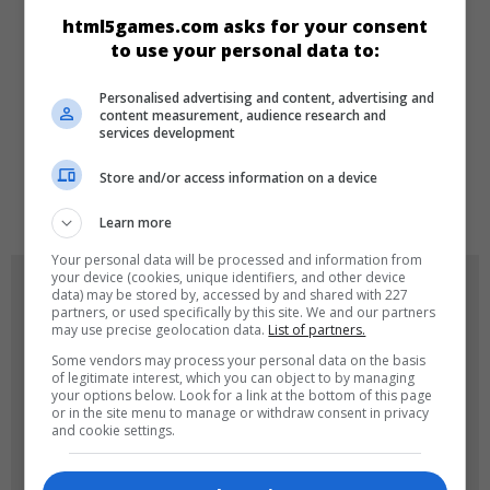
html5games.com asks for your consent
Zeka
to use your personal data to:
Personalised advertising and content, advertising and
DILLER
content measurement, audience research and
services development
Store and/or access information on a device
en
de
Learn more
Your personal data will be processed and information from
your device (cookies, unique identifiers, and other device
OYUN RESIMLERI
data) may be stored by, accessed by and shared with 227
partners, or used specifically by this site. We and our partners
may use precise geolocation data.
List of partners.
Some vendors may process your personal data on the basis
of legitimate interest, which you can object to by managing
your options below. Look for a link at the bottom of this page
or in the site menu to manage or withdraw consent in privacy
and cookie settings.
180x180
120x120