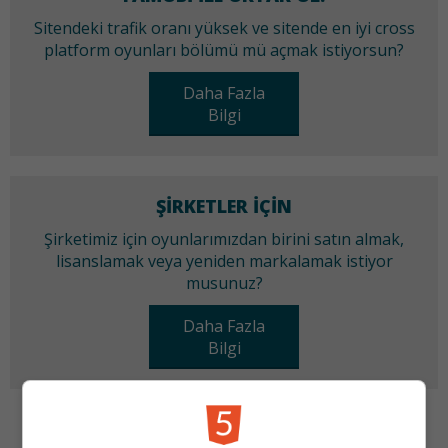
Sitendeki trafik oranı yüksek ve sitende en iyi cross
platform oyunları bölümü mü açmak istiyorsun?
Daha Fazla
Bilgi
ŞIRKETLER IÇIN
Şirketimiz için oyunlarımızdan birini satın almak,
lisanslamak veya yeniden markalamak istiyor
musunuz?
Daha Fazla
Bilgi
KATEGORILER