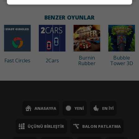
BENZER OYUNLAR
Burnin
Bubble
Fast Circles
2Cars
Rubber
Tower 3D
ANASAYFA
YENI
EN İYI
ÜÇÜNÜ BIRLEŞTIR
BALON PATLATMA