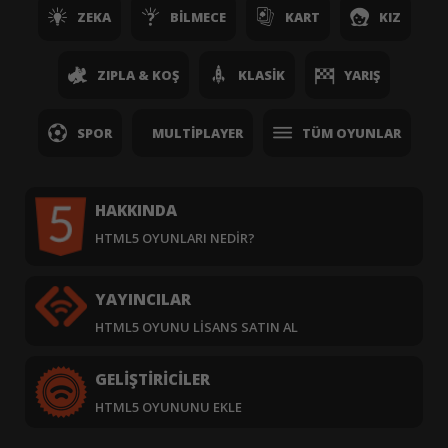
ZEKA
BILMECE
KART
KIZ
ZIPLA & KOŞ
KLASIK
YARIŞ
SPOR
MULTIPLAYER
TÜM OYUNLAR
HAKKINDA
HTML5 OYUNLARI NEDIR?
YAYINCILAR
HTML5 OYUNU LISANS SATIN AL
GELIŞTIRICILER
HTML5 OYUNUNU EKLE