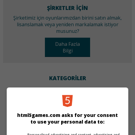
ŞIRKETLER IÇIN
Şirketimiz için oyunlarımızdan birini satın almak,
lisanslamak veya yeniden markalamak istiyor
musunuz?
Daha Fazla
Bilgi
KATEGORILER
Skill
Klasik
DILLER
html5games.com asks for your consent
to use your personal data to:
de
tr
en
Personalised advertising and content, advertising and