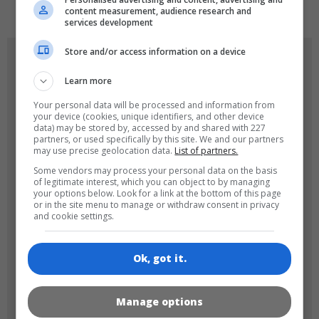
content measurement, audience research and
services development
Store and/or access information on a device
OYUN RESIMLERI
Learn more
Your personal data will be processed and information from
your device (cookies, unique identifiers, and other device
data) may be stored by, accessed by and shared with 227
partners, or used specifically by this site. We and our partners
may use precise geolocation data.
List of partners.
Some vendors may process your personal data on the basis
of legitimate interest, which you can object to by managing
180x180
120x120
your options below. Look for a link at the bottom of this page
or in the site menu to manage or withdraw consent in privacy
and cookie settings.
Ok, got it.
60x60
Manage options